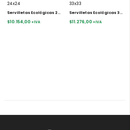
Servilletas Ecológicas 24×24 x caja
Servilletas Ecológicas 33×33 500u
$
10.154,00
$
11.276,00
+IVA
+IVA